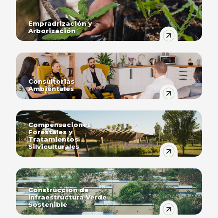
Empradrización y
Arborización
Consultorias
Ambientales
Compensaciones
Forestales y
Tratamientos
Silviculturales
Construcción de
Infraestructura Verde
Sostenible