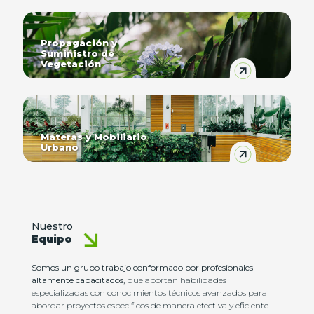
Propagación y
Suministro de
Vegetación
Materas y Mobiliario
Urbano
Nuestro
Equipo
Somos un grupo trabajo conformado por profesionales
altamente capacitados,
que aportan habilidades
especializadas con conocimientos técnicos avanzados para
abordar proyectos específicos de manera efectiva y eficiente.