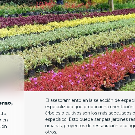
El asesoramiento en la selección de especi
orno,
especializado que proporciona orientación 
árboles o cultivos son los más adecuados 
cto,
específico. Esto puede ser para jardines re
o en
urbanas, proyectos de restauración ecológic
ción
otros.