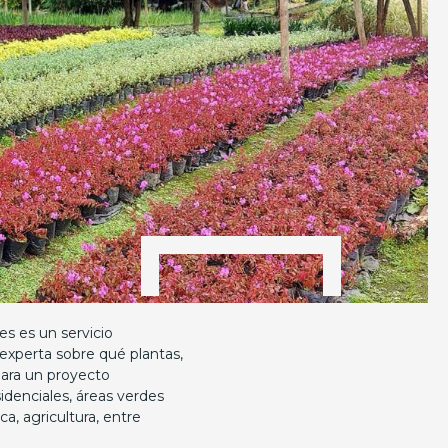
es es un servicio
experta sobre qué plantas,
para un proyecto
sidenciales, áreas verdes
a, agricultura, entre