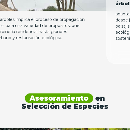
árbol
adapta
 árboles implica el proceso de propagación
desde j
ón para una variedad de propósitos, que
paisaji
dinería residencial hasta grandes
ecológi
rbano y restauración ecológica.
sosteni
Asesoramiento
en
Selección de Especies