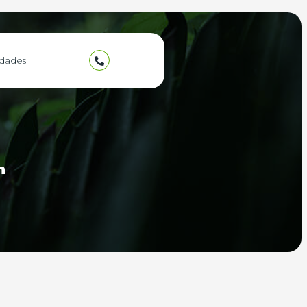
dades
n