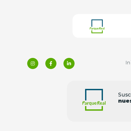
¡I
In
Susc
nue