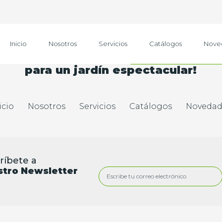
Inicio
Nosotros
Servicios
Catálogos
Nove
nspírate con nuestras
ideas y consej
para un jardín espectacular!
icio
Nosotros
Servicios
Catálogos
Novedad
ríbete a
stro Newsletter