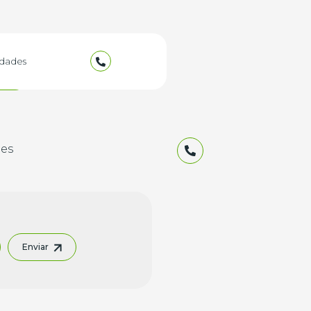
dades
os
es
Enviar