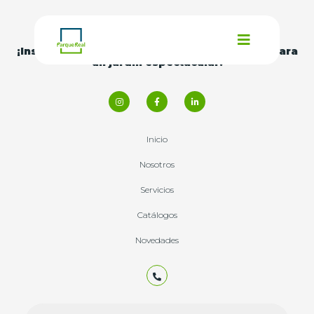
¡Inspírate con nuestras
ideas y consejos
para
un jardín espectacular!
Inicio
Nosotros
Servicios
Catálogos
Novedades