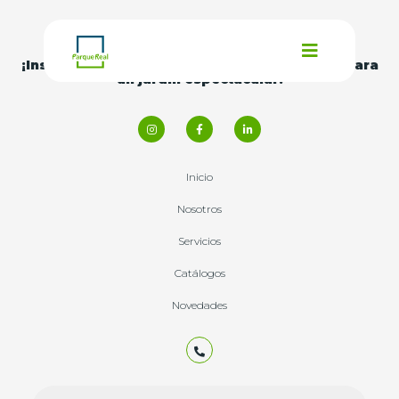
¡Inspírate con nuestras
ideas y consejos
para
un jardín espectacular!
Inicio
Nosotros
Servicios
Catálogos
Novedades