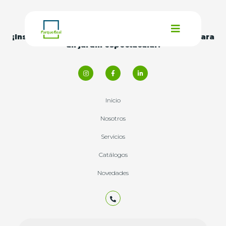
¡Inspírate con nuestras
ideas y consejos
para
un jardín espectacular!
Inicio
Nosotros
Servicios
Catálogos
Novedades