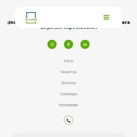
¡Inspírate con nuestras
ideas y consejos
para
un jardín espectacular!
Inicio
Nosotros
Servicios
Catálogos
Novedades