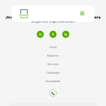
¡Inspírate con nuestras
ideas y consejos
para
un jardín espectacular!
Inicio
Nosotros
Servicios
Catálogos
Novedades