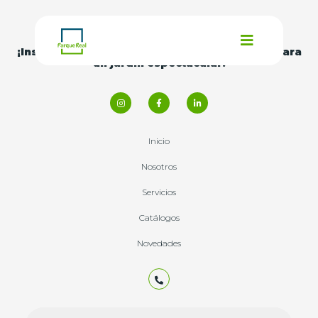
¡Inspírate con nuestras
ideas y consejos
para
un jardín espectacular!
Inicio
Nosotros
Servicios
Catálogos
Novedades