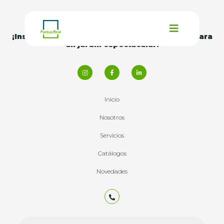
¡Inspírate con nuestras
ideas y consejos
para
un jardín espectacular!
Inicio
Nosotros
Servicios
Catálogos
Novedades