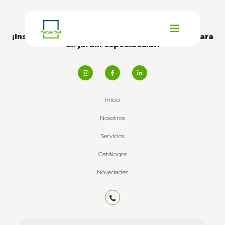
¡Inspírate con nuestras
ideas y consejos
para
un jardín espectacular!
Inicio
Nosotros
Servicios
Catálogos
Novedades