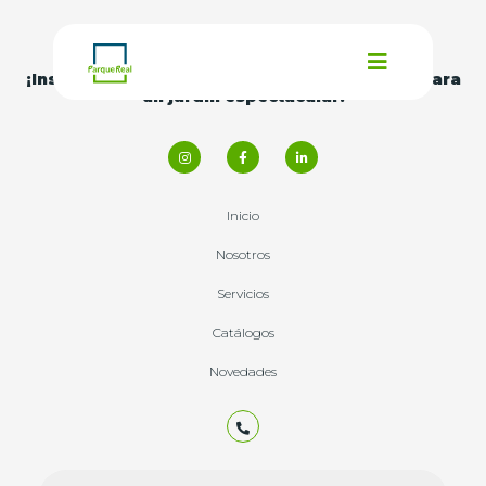
¡Inspírate con nuestras
ideas y consejos
para
un jardín espectacular!
Inicio
Nosotros
Servicios
Catálogos
Novedades