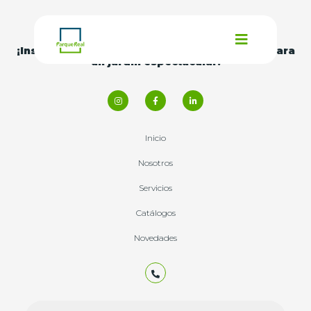
¡Inspírate con nuestras
ideas y consejos
para
un jardín espectacular!
Inicio
Nosotros
Servicios
Catálogos
Novedades