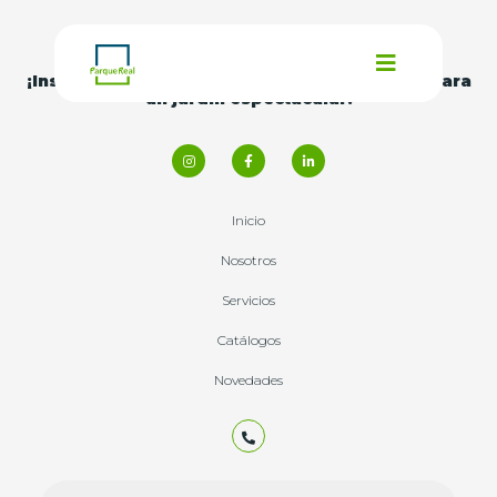
¡Inspírate con nuestras
ideas y consejos
para
un jardín espectacular!
Inicio
Nosotros
Servicios
Catálogos
Novedades