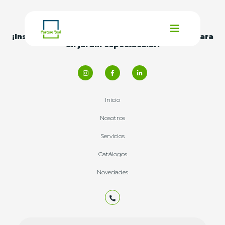
¡Inspírate con nuestras
ideas y consejos
para
un jardín espectacular!
Inicio
Nosotros
Servicios
Catálogos
Novedades