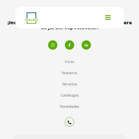
¡Inspírate con nuestras
ideas y consejos
para
un jardín espectacular!
Inicio
Nosotros
Servicios
Catálogos
Novedades