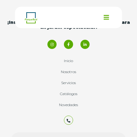
¡Inspírate con nuestras
ideas y consejos
para
un jardín espectacular!
Inicio
Nosotros
Servicios
Catálogos
Novedades